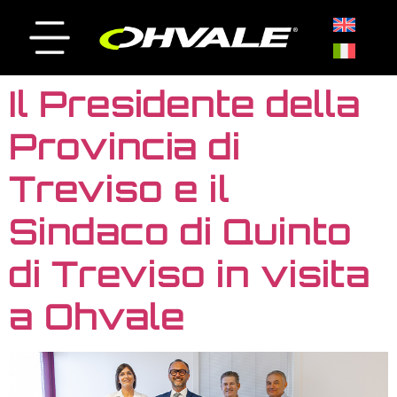
Il Presidente della
Provincia di
Treviso e il
Sindaco di Quinto
di Treviso in visita
a Ohvale