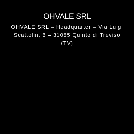
OHVALE SRL
OHVALE SRL – Headquarter –
Via Luigi
Scattolin, 6 – 31055 Quinto di Treviso
(TV)
Tel. +39 0422235379
Email: info@ohvale.com
Privacy Policy
–
Cookie Policy
Aggiorna le tue preferenze sui cookie
2024 © Copyrights Ohvale SRL