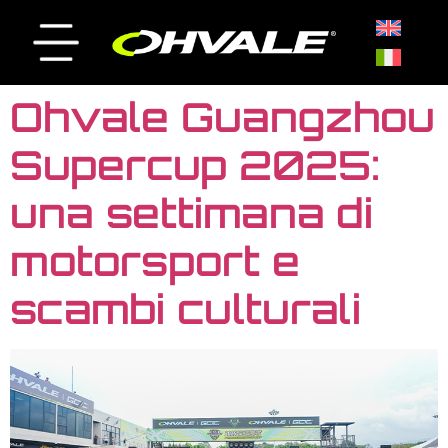
Ohvale Guangzhou
Supercup 2025:
una settimana di
motorsport e
scambi culturali