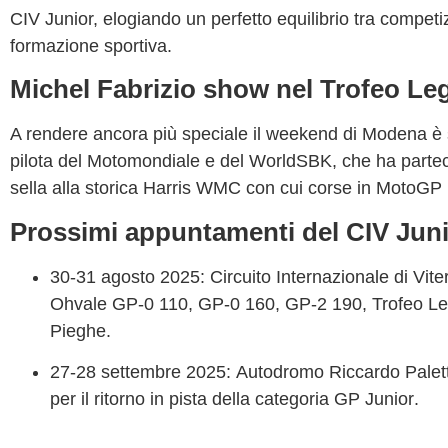
CIV Junior, elogiando un perfetto equilibrio tra
competi
formazione sportiva
.
Michel Fabrizio show nel Trofeo Le
A rendere ancora più speciale il weekend di Modena è
pilota del Motomondiale e del WorldSBK, che ha partec
sella alla storica
Harris WMC
con cui corse in MotoGP 
Prossimi appuntamenti del CIV Juni
30-31 agosto 2025
:
Circuito Internazionale di Vite
Ohvale GP-0 110
,
GP-0 160
,
GP-2 190
,
Trofeo L
Pieghe
.
27-28 settembre 2025
:
Autodromo Riccardo Palett
per il ritorno in pista della categoria
GP Junior
.