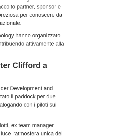
ccolto
partner, sponsor
e
preziosa per conoscere da
nazionale.
nology
hanno organizzato
ntribuendo attivamente alla
ter Clifford a
 Rider Development and
itato il paddock per due
alogando con i piloti sui
otti
, ex team manager
luce l’atmosfera unica del