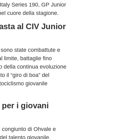
taly Series
190
,
GP Junior
nel cuore della stagione.
sta al CIV Junior
 sono state
combattute e
l limite
,
battaglie fino
to della continua evoluzione
o il “giro di boa” del
ociclismo giovanile
per i giovani
 congiunto di
Ohvale
e
del talento giovanile.