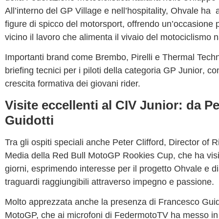
All’interno del
GP Village
e nell’
hospitality, Ohvale
ha a
figure di spicco del motorsport
, offrendo un’occasione 
vicino il lavoro che alimenta il vivaio del motociclismo 
Importanti brand come
Brembo
,
Pirelli
e
Thermal Tech
briefing tecnici per i piloti della categoria
GP Junior
, co
crescita formativa dei giovani rider.
Visite eccellenti al CIV Junior: da Pe
Guidotti
Tra gli ospiti speciali anche
Peter Clifford
, Director of
Media della
Red Bull MotoGP Rookies Cup
, che ha vis
giorni, esprimendo interesse per il progetto Ohvale e di
traguardi raggiungibili attraverso impegno e passione.
Molto apprezzata anche la presenza di
Francesco Guid
MotoGP, che ai microfoni di
FedermotoTV
ha messo in 