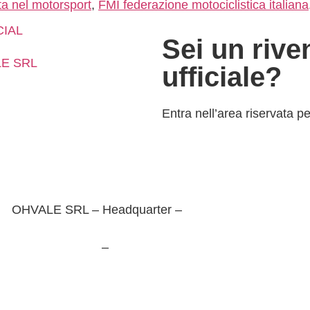
ta nel motorsport
,
FMI federazione motociclistica italiana
CIAL
Sei un rive
E SRL
ufficiale?
Entra nell’area riservata per
OHVALE SRL – Headquarter –
Via Luigi Scattolin, 6
– 31055 Quinto di Treviso (TV)
Tel. +39 0422235379
–
info@ohvale.com
Privacy Policy
–
Cookie Policy
Aggiorna le tue preferenze sui cookie