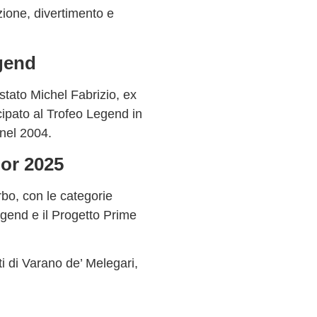
zione
,
divertimento
e
gend
 stato
Michel Fabrizio
, ex
ipato al
Trofeo Legend
in
nel 2004.
or 2025
rbo
, con le categorie
egend
e il
Progetto Prime
i di Varano de’ Melegari
,