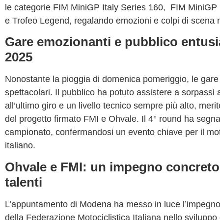
le categorie
FIM MiniGP Italy Series 160
,
FIM MiniGP I
e
Trofeo Legend
, regalando emozioni e colpi di scena 
Gare emozionanti e pubblico entusia
2025
Nonostante la pioggia di domenica pomeriggio, le gare
spettacolari
. Il pubblico ha potuto assistere a
sorpassi a
all’ultimo giro
e un livello tecnico sempre più alto, meri
del progetto firmato
FMI
e
Ohvale
. Il 4° round ha segnat
campionato, confermandosi un evento chiave per il
mot
italiano
.
Ohvale e FMI: un impegno concreto 
talenti
L’appuntamento di Modena ha messo in luce l’impegno
della
Federazione Motociclistica Italiana
nello sviluppo 