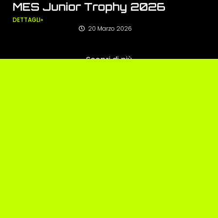
MES Junior Trophy 2026
DETTAGLI»
20 Marzo 2026
Scopri di più
OHVALE
OHVALE_OFFICIAL
OHVALEOFFICIALE