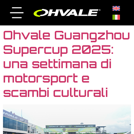
Ohvale Guangzhou
Supercup 2025:
una settimana di
motorsport e
scambi culturali