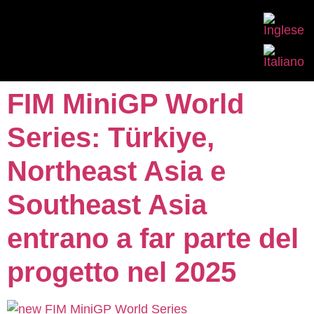
FIM MiniGP World
Series: Türkiye,
Northeast Asia e
Southeast Asia
entrano a far parte del
progetto nel 2025