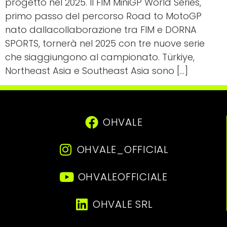
progetto nel 2025. Il FIM MiniGP World Series,
primo passo del percorso Road to MotoGP
nato dallacollaborazione tra FIM e DORNA
SPORTS, tornerà nel 2025 con tre nuove serie
che siaggiungono al campionato. Türkiye,
Northeast Asia e Southeast Asia sono […]
OHVALE
OHVALE_OFFICIAL
OHVALEOFFICIALE
OHVALE SRL