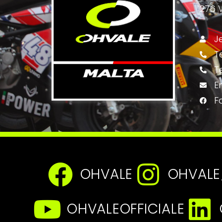
276 V
J
T
T
E
F
OHVALE
OHVALE
OHVALEOFFICIALE