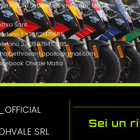
jal Il-21 Ta Settembru, In-Naxxar, Malta
ethro Sant
elefono 1: +35621410665
elefono 2: +35679410665
mail: jethrosant.apollo@gmail.com
acebook: Ohvale Malta
_OFFICIAL
Sei un r
OHVALE SRL