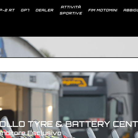
ATTIVITÀ
P-2 RT
GP7
DEALER
FIM MOTOMINI
ABBIG
SPORTIVE
OLLO TYRE & BATTERY CEN
enditore Esclusivo