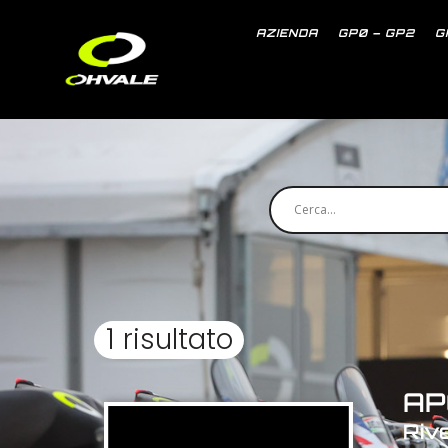
AZIENDA
GP0 – GP2
G
1 risultato
AP
Riv