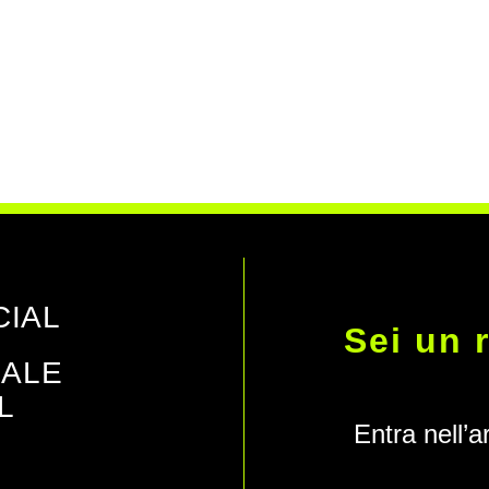
CIAL
Sei un 
IALE
L
Entra nell’ar