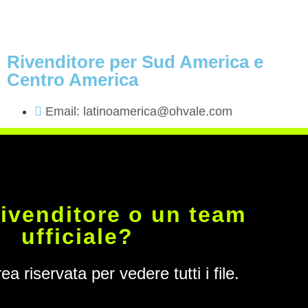
Rivenditore per Sud America e
Centro America
Email: latinoamerica@ohvale.com
rivenditore o un team
ufficiale?
ea riservata per vedere tutti i file.