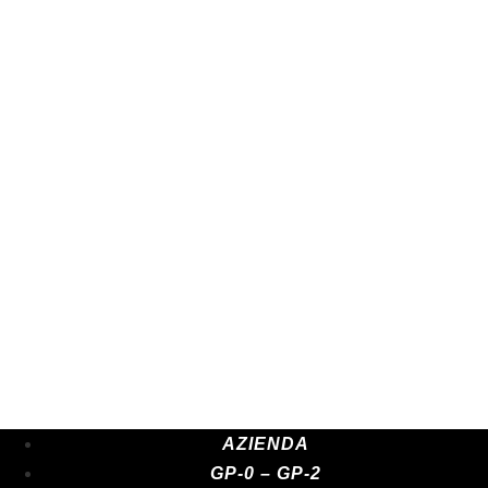
P-0 Standard Spare Parts
GP-0 Evo Spare Parts
GP-2 Spare Parts
GP-2 RT
GP-7
AZIENDA
GP-0 – GP-2