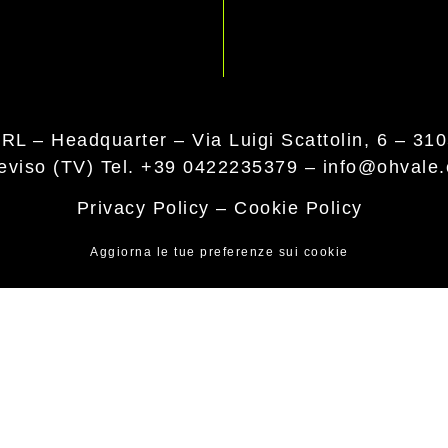
RL – Headquarter –
Via Luigi Scattolin, 6 – 31
reviso (TV)
Tel. +39 0422235379
–
info@ohvale
Privacy Policy
–
Cookie Policy
Aggiorna le tue preferenze sui cookie
CLUTCH - ENGINE "Powered by Hond
GP-0 110 4S