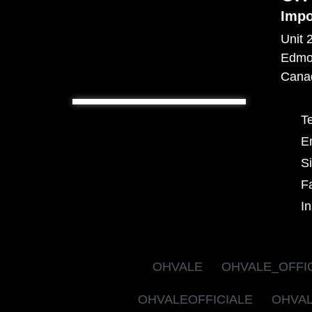
Impo
Unit 
Edmo
Cana
T
E
S
F
I
OHVALE
OHVALE_OFFI
OHVALEOFFICIALE
OHVAL