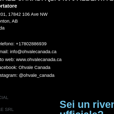
rtatore
201, 17842 106 Ave NW
nton, AB
da
elefono: +17802886939
mail: info@ohvalecanada.ca
ito web: www.ohvalecanada.ca
acebook: Ohvale Canada
nstagram: @ohvale_canada
CIAL
Sei un rive
E SRL